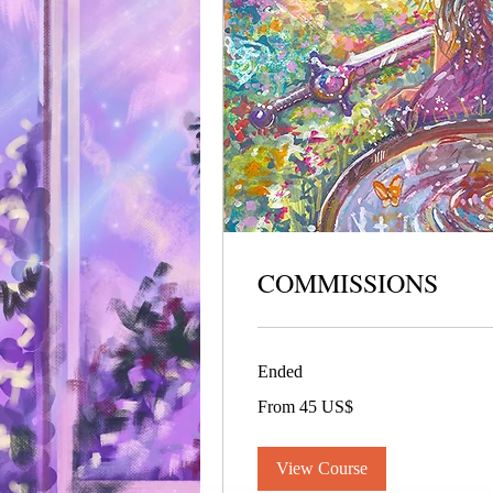
COMMISSIONS
Ended
From
From 45 US$
45
dólares
estadounidenses
View Course