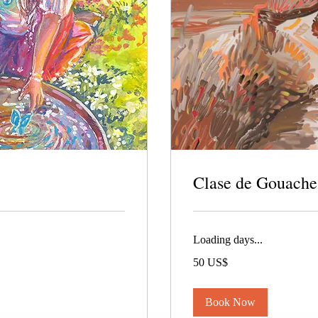
Clase de Gouache
Loading days...
50
50 US$
dólares
estadounidenses
Book Now